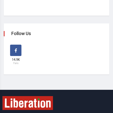
Follow Us
14.9K
Fans