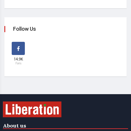
Follow Us
14.9K
Fans
About us