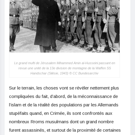
Le grand mufti de Jérusalem Mihammed Amin al-Husseini passant en
revue une unité de la 13e division de montagne de la Waffen SS
Handschar (Silésie, 1943) © CC Bundesarchiv
Sur le terrain, les choses vont se révéler nettement plus
compliquées du fait, d’abord, de la méconnaissance de
l’islam et de la réalité des populations par les Allemands
stupéfaits quand, en Crimée, ils sont confrontés aux
nombreux Rroms musulmans dont un grand nombre
furent assassinés, et surtout de la proximité de certaines