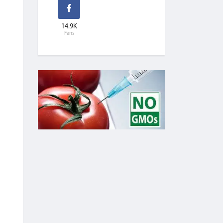
14.9K
Fans