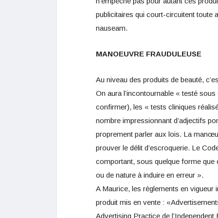
n’empêche pas pour autant ces produit
publicitaires qui court-circuitent toute
nauseam.
MANOEUVRE FRAUDULEUSE
Au niveau des produits de beauté, c’e
On aura l’incontournable « testé sou
confirmer), les « tests cliniques réal
nombre impressionnant d’adjectifs po
proprement parler aux lois. La manœuv
prouver le délit d’escroquerie. Le Cod
comportant, sous quelque forme que ce
ou de nature à induire en erreur ».
A Maurice, les règlements en vigueur i
produit mis en vente : «Advertisement
Advertising Practice de l’Independent