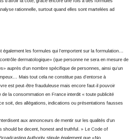
s d’avoir la cote, grâce encore une fois à des formules
 analyse rationnelle, surtout quand elles sont martelées ad
st également les formules qui l’emportent sur la formulation…
s contrôle dermatologique» (que personne ne sera en mesure de
isés» auprès d’un nombre spécifique de personnes, ainsi qu’un
mpeux… Mais tout cela ne constitue pas d’entorse à
re est peut-être frauduleuse mais encore faut-il pouvoir
e de la consommation en France interdit « toute publicité
 soit, des allégations, indications ou présentations fausses
nterdisent aux annonceurs de mentir sur les qualités d’un
s should be decent, honest and truthful. » Le Code of
 Broadcasting Authority stipule également que «No