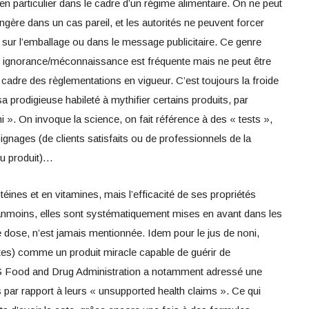
en particulier dans le cadre d’un régime alimentaire. On ne peut
ngère dans un cas pareil, et les autorités ne peuvent forcer
n sur l’emballage ou dans le message publicitaire. Ce genre
 ignorance/méconnaissance est fréquente mais ne peut être
adre des règlementations en vigueur. C’est toujours la froide
a prodigieuse habileté à mythifier certains produits, par
i ». On invoque la science, on fait référence à des « tests »,
ignages (de clients satisfaits ou de professionnels de la
du produit)…
otéines et en vitamines, mais l’efficacité de ses propriétés
anmoins, elles sont systématiquement mises en avant dans les
te dose, n’est jamais mentionnée. Idem pour le jus de noni,
tes) comme un produit miracle capable de guérir de
S Food and Drug Administration a notamment adressé une
par rapport à leurs « unsupported health claims ». Ce qui