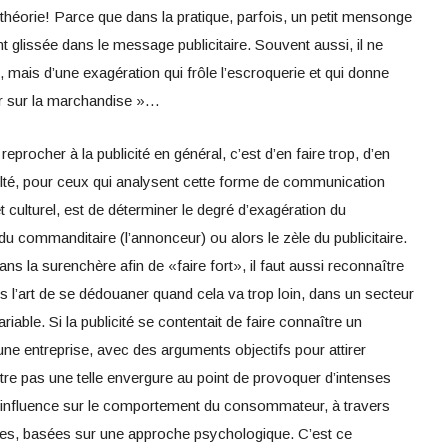
théorie! Parce que dans la pratique, parfois, un petit mensonge
t glissée dans le message publicitaire. Souvent aussi, il ne
, mais d’une exagération qui frôle l’escroquerie et qui donne
er sur la marchandise »…
rocher à la publicité en général, c’est d’en faire trop, d’en
ficulté, pour ceux qui analysent cette forme de communication
culturel, est de déterminer le degré d’exagération du
 du commanditaire (l’annonceur) ou alors le zèle du publicitaire.
ans la surenchère afin de «faire fort», il faut aussi reconnaître
 l’art de se dédouaner quand cela va trop loin, dans un secteur
iable. Si la publicité se contentait de faire connaître un
ne entreprise, avec des arguments objectifs pour attirer
t-être pas une telle envergure au point de provoquer d’intenses
de influence sur le comportement du consommateur, à travers
es, basées sur une approche psychologique. C’est ce