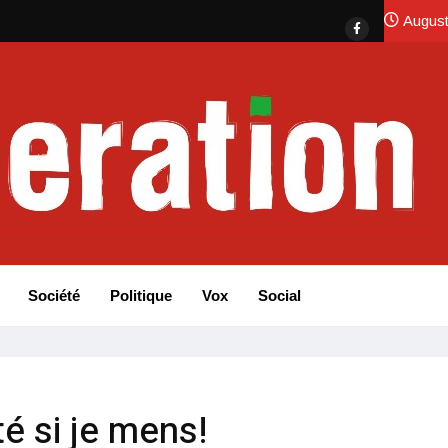
August
Société
Politique
Vox
Social
ité si je mens!