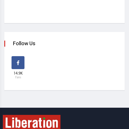
Follow Us
14.9K
Fans