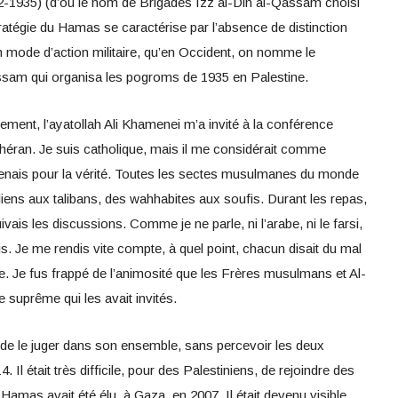
2-1935) (d’où le nom de Brigades Izz al-Din al-Qassam choisi
atégie du Hamas se caractérise par l’absence de distinction
; un mode d’action militaire, qu’en Occident, on nomme le
assam qui organisa les pogroms de 1935 en Palestine.
ement, l’ayatollah Ali Khamenei m’a invité à la conférence
éhéran. Je suis catholique, mais il me considérait comme
nais pour la vérité. Toutes les sectes musulmanes du monde
liens aux talibans, des wahhabites aux soufis. Durant les repas,
uivais les discussions. Comme je ne parle, ni l’arabe, ni le farsi,
s. Je me rendis vite compte, à quel point, chacun disait du mal
ade. Je fus frappé de l’animosité que les Frères musulmans et Al-
 suprême qui les avait invités.
 de le juger dans son ensemble, sans percevoir les deux
. Il était très difficile, pour des Palestiniens, de rejoindre des
Hamas avait été élu, à Gaza, en 2007. Il était devenu visible.