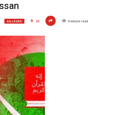
yssan
AILLEURS
20
9 minute read