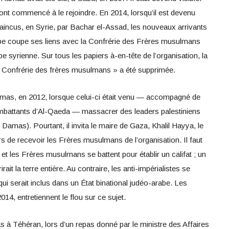
ont commencé à le rejoindre. En 2014, lorsqu’il est devenu
 vaincus, en Syrie, par Bachar el-Assad, les nouveaux arrivants
pe coupe ses liens avec la Confrérie des Frères musulmans
be syrienne. Sur tous les papiers à-en-tête de l’organisation, la
a Confrérie des frères musulmans » a été supprimée.
mas, en 2012, lorsque celui-ci était venu — accompagné de
ombattants d’Al-Qaeda — massacrer des leaders palestiniens
amas). Pourtant, il invita le maire de Gaza, Khalil Hayya, le
rs de recevoir les Frères musulmans de l’organisation. Il faut
et les Frères musulmans se battent pour établir un califat ; un
rait la terre entière. Au contraire, les anti-impérialistes se
 qui serait inclus dans un État binational judéo-arabe. Les
4, entretiennent le flou sur ce sujet.
 à Téhéran, lors d’un repas donné par le ministre des Affaires