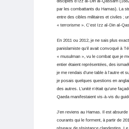
disciples d’Izz al-Din al-Qassam (188
par les combattants du Hamas). La str
entre des cibles militaires et civiles 
« terrorisme ». C’est Izz al-Din al-Q
En 2011 ou 2012, je ne sais plus exact
panislamiste qu’il avait convoqué à T
« musulman », vu le combat que je me
entier étaient représentées, des ismaé
je me rendais d’une table à l’autre et s
je posais quelques questions en anglai
des autres. L’unité n’était qu’une faç
Qaeda manifestaient vis-à-vis du guide
J’en reviens au Hamas. Il est absurde
courants qui le forment, à partir de 2014
réseaux de résistance clandestins. Le 