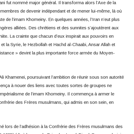
fut nommé major général. Il transforma alors l’Axe de la
s membres de devenir indépendant et de mener lui-même, là où
aliste de l’imam Khomeiny. En quelques années, l’Iran n’eut plus
gères alliées. Des chrétiens et des sunnites s’ajoutèrent aux
hiite. La crainte que chacun d’eux inspirait aux pouvoirs en
n et la Syrie, le Hezbollah et Hachd al-Chaabi, Ansar Allah et
ésistance » devint la plus importante force armée du Moyen-
 Ali Khamenei, poursuivant l’ambition de réunir sous son autorité
nça à nouer des liens avec toutes sortes de groupes ne
i-impérialisme de l’imam Khomeiny. Il commença à armer le
onfrérie des Frères musulmans, qui admis en son sein, en
mé lors de l’adhésion à la Confrérie des Frères musulmans des