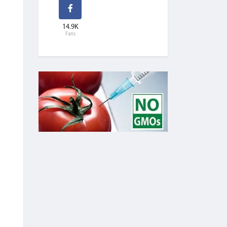
14.9K
Fans