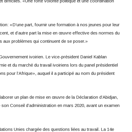
t difficiles. «Une forte volonté politique et une coordination
ion: «D’une part, fournir une formation à nos jeunes pour leur
écent, et d’autre part la mise en œuvre effective des normes du
ses aux problèmes qui continuent de se poser.»
 Gouvernement ivoirien. Le vice-président Daniel Kablan
 et du marché du travail ivoiriens lors du panel présidentiel
ns pour l’Afrique», auquel il a participé au nom du président
aborer un plan de mise en œuvre de la Déclaration d’Abidjan,
e son Conseil d’administration en mars 2020, avant un examen
 Nations Unies chargée des questions liées au travail. La 14e