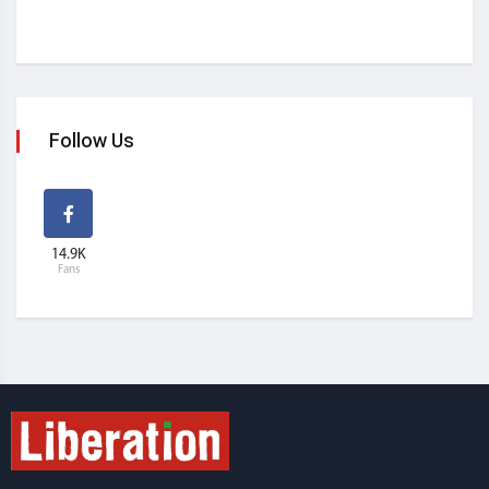
Follow Us
14.9K
Fans