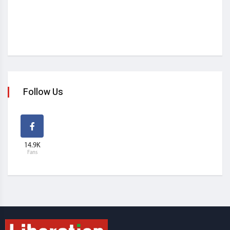
Follow Us
14.9K
Fans