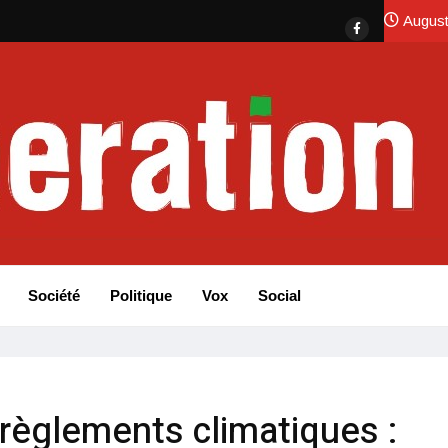
August
Société
Politique
Vox
Social
érèglements climatiques :