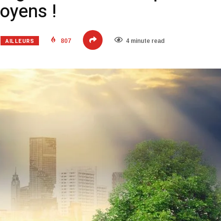
toyens !
AILLEURS
807
4 minute read