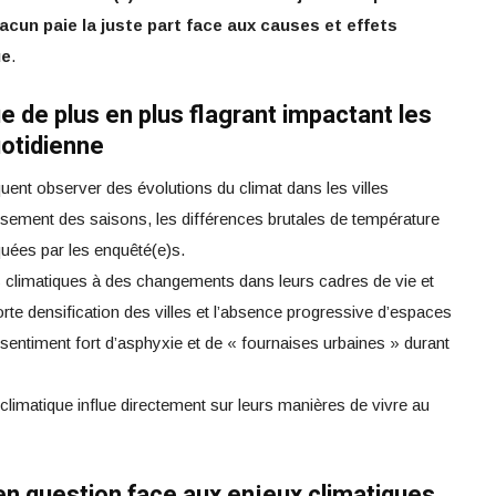
acun paie la juste part face aux causes et effets
ue
.
 de plus en plus flagrant impactant les
uotidienne
ent observer des évolutions du climat dans les villes
sement des saisons, les différences brutales de température
uées par les enquêté(e)s.
ns climatiques à des changements dans leurs cadres de vie et
te densification des villes et l’absence progressive d’espaces
 sentiment fort d’asphyxie et de « fournaises urbaines » durant
limatique influe directement sur leurs manières de vivre au
 en question face aux enjeux climatiques