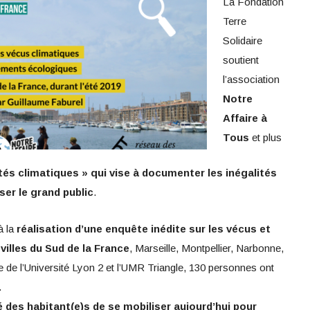
La Fondation
Terre
Solidaire
soutient
l’association
Notre
Affaire à
Tous
et plus
ités climatiques » qui vise à documenter les inégalités
ser le grand public
.
à la
réalisation d’une enquête inédite sur les vécus et
illes du Sud de la France
, Marseille, Montpellier, Narbonne,
 de l’Université Lyon 2 et l’UMR Triangle, 130 personnes ont
.
 des habitant(e)s de se mobiliser aujourd’hui pour