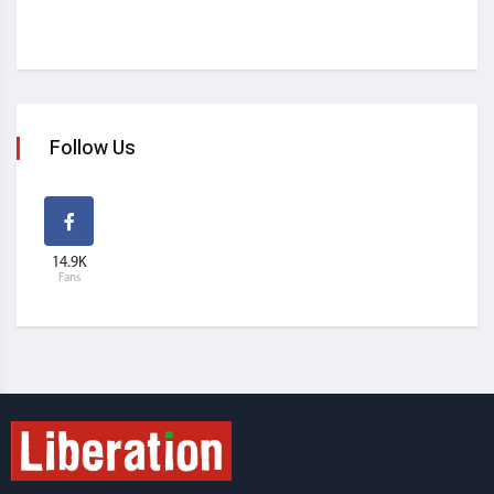
Follow Us
14.9K
Fans