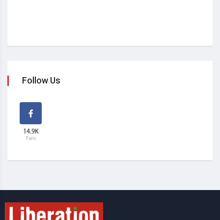
Follow Us
14.9K
Fans