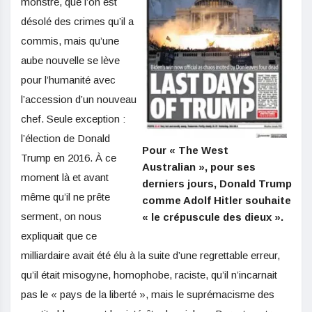
monstre, que l’on est
désolé des crimes qu’il a
commis, mais qu’une
aube nouvelle se lève
pour l’humanité avec
l’accession d’un nouveau
chef. Seule exception :
l’élection de Donald
Pour « The West
Trump en 2016. À ce
Australian », pour ses
moment là et avant
derniers jours, Donald Trump
même qu’il ne prête
comme Adolf Hitler souhaite
serment, on nous
« le crépuscule des dieux ».
expliquait que ce
milliardaire avait été élu à la suite d’une regrettable erreur,
qu’il était misogyne, homophobe, raciste, qu’il n’incarnait
pas le « pays de la liberté », mais le suprémacisme des