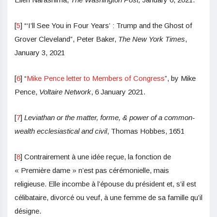
[
5
] “‘I’ll See You in Four Years’ : Trump and the Ghost of
Grover Cleveland”, Peter Baker,
The New York Times
,
January 3, 2021
[
6
] “
Mike Pence letter to Members of Congress
”, by Mike
Pence,
Voltaire Network
, 6 January 2021.
[
7
]
Leviathan or the matter, forme, & power of a common-
wealth ecclesiastical and civil
, Thomas Hobbes, 1651
[
8
] Contrairement à une idée reçue, la fonction de
« Première dame » n’est pas cérémonielle, mais
religieuse. Elle incombe à l’épouse du président et, s’il est
célibataire, divorcé ou veuf, à une femme de sa famille qu’il
désigne.