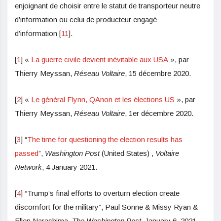
enjoignant de choisir entre le statut de transporteur neutre
d’information ou celui de producteur engagé
d’information [
11
].
[
1
] «
La guerre civile devient inévitable aux USA
», par
Thierry Meyssan,
Réseau Voltaire
, 15 décembre 2020.
[
2
] «
Le général Flynn, QAnon et les élections US
», par
Thierry Meyssan,
Réseau Voltaire
, 1er décembre 2020.
[
3
] “
The time for questioning the election results has
passed
”,
Washington Post
(United States) ,
Voltaire
Network
, 4 January 2021.
[
4
] “Trump’s final efforts to overturn election create
discomfort for the military”, Paul Sonne & Missy Ryan &
Ellen Narashima,
The Washington Post,
January 6, 2021.