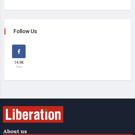
Follow Us
14.9K
Fans
About us