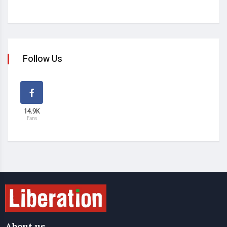
Follow Us
14.9K
Fans
About us