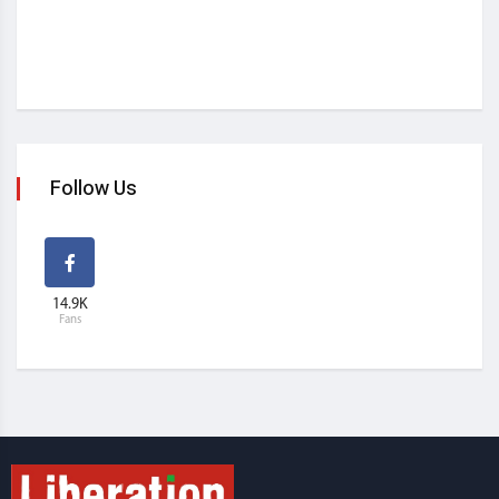
Follow Us
14.9K
Fans