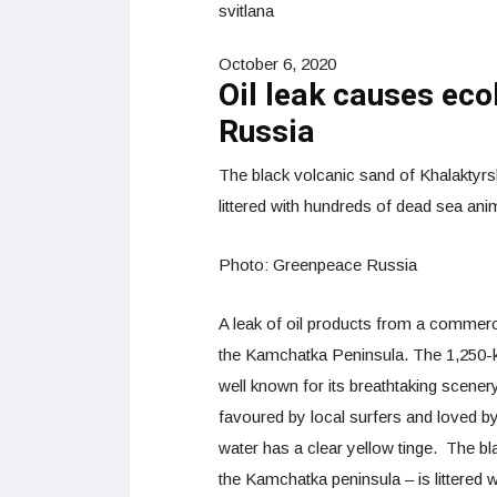
svitlana
October 6, 2020
Oil leak causes eco
Russia
The black volcanic sand of Khalaktyr
littered with hundreds of dead sea anima
Photo: Greenpeace Russia
A leak of oil products from a commerci
the
Kamchatka Peninsula. The 1,250-ki
well known for its breathtaking scene
favoured by local surfers and loved by
water has a clear yellow tinge. The b
the Kamchatka peninsula – is littered