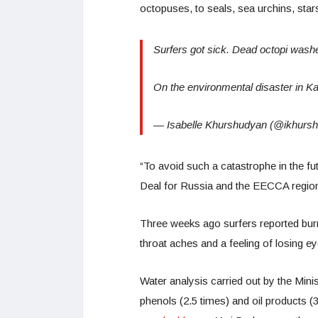
octopuses, to seals, sea urchins, star
Surfers got sick. Dead octopi wash
On the environmental disaster in 
— Isabelle Khurshudyan (@ikhurs
“To avoid such a catastrophe in the fu
Deal for Russia and the EECCA regio
Three weeks ago surfers reported burn
throat aches and a feeling of losing ey
Water analysis carried out by the Mini
phenols (2.5 times) and oil products (