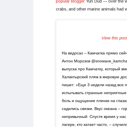
popular blogger
Yuri Dud — over the w
crabs, and other marine animals had 
View this pos
На видосах – Камчатка прямо сей
Антон Морозов @snowave_kamchatk
выпуска про Камчатку, который в
Халактырский пляж в мировую дос
пишет: «Еще 3 недели назад все 
испытывать странные неприятные 
боль и ощущение пленки на глазах
садились связки. Вкус океана – го
непривычный. Спустя время у нас
лагере, кто катает часто, – случи