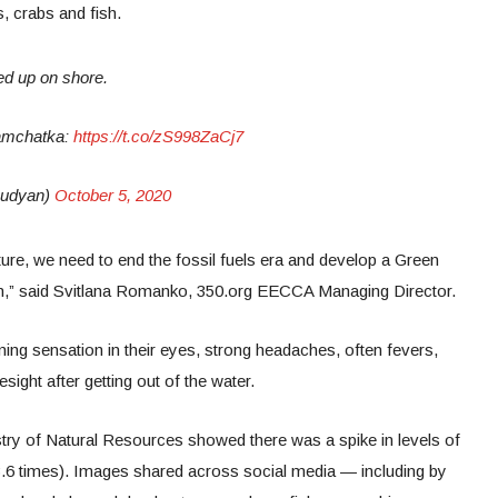
s, crabs and fish.
ed up on shore.
Kamchatka:
https://t.co/zS998ZaCj7
hudyan)
October 5, 2020
ture, we need to end the fossil fuels era and develop a Green
n,” said Svitlana Romanko, 350.org EECCA Managing Director.
ing sensation in their eyes, strong headaches, often fevers,
esight after getting out of the water.
stry of Natural Resources showed there was a spike in levels of
3.6 times).
Images shared across social media — including by