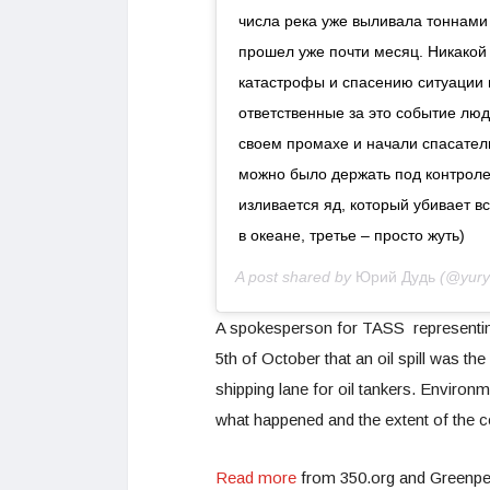
числа река уже выливала тоннами 
прошел уже почти месяц. Никакои
катастрофы и спасению ситуации 
ответственные за это событие люд
своем промахе и начали спасател
можно было держать под контроле
изливается яд, который убивает в
в океане, третье – просто жуть)
A post shared by
Юрий Дудь
(@yury
A spokesperson for TASS representin
5th of October that an oil spill was th
shipping lane for oil tankers. Environ
what happened and the extent of the 
Read more
from 350.org and Greenpea