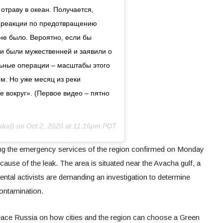
отраву в океан. Получается,
̆ реакции по предотвращению
не было. Вероятно, если бы
и были мужественней и заявили о
ьные операции – масштабы этого
м. Но уже месяц из реки
се вокруг». (Первое видео – пятно
dud) on
Oct 2, 2020 at 11:16pm PDT
g the emergency services of the region confirmed on Monday
e cause of the leak. The area is situated near the Avacha gulf, a
mental activists are demanding an investigation to determine
contamination.
ce Russia on how cities and the region can choose a Green