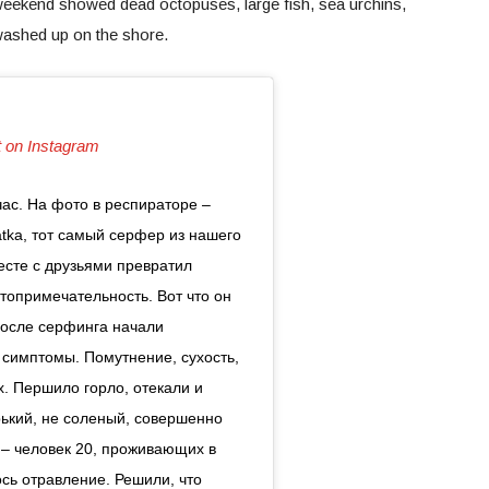
eekend showed dead octopuses, large fish, sea urchins,
washed up on the shore.
t on Instagram
час. На фото в респираторе –
a, тот самый серфер из нашего
месте с друзьями превратил
топримечательность. Вот что он
после серфинга начали
симптомы. Помутнение, сухость,
. Першило горло, отекали и
рький, не соленый, совершенно
 – человек 20, проживающих в
лось отравление. Решили, что