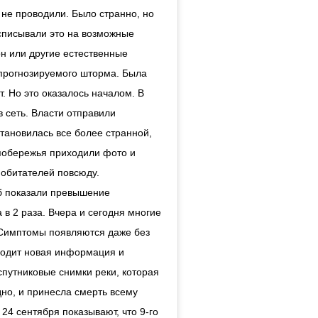
не проводили. Было странно, но
 списывали это на возможные
он или другие естественные
прогнозируемого шторма. Была
ет. Но это оказалось началом. В
сеть. Власти отправили
тановилась все более странной,
в побережья приходили фото и
 обитателей повсюду.
б показали превышение
 в 2 раза. Вчера и сегодня многие
 Симптомы появляются даже без
риходит новая информация и
спутниковые снимки реки, которая
дно, и принесла смерть всему
 24 сентября показывают, что 9-го