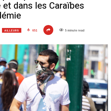
 et dans les Caraïbes
démie
AILLEURS
651
5 minute read