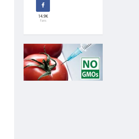
14.9K
Fans